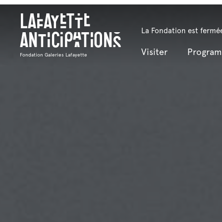
Lafayette
La Fondation est fermée
Anticipations
Visiter
Progra
Fondation Galeries Lafayette