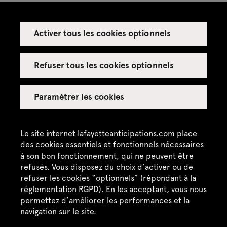
N° 4014 : Blancs-Manteaux - Archives
Activer tous les cookies optionnels
Parking
31 rue Beaubourg
Refuser tous les cookies optionnels
41-47 rue Rambuteau
Paramétrer les cookies
4 place Baudoyer
Le site internet lafayetteanticipations.com place
Votre itinéraire :
des cookies essentiels et fonctionnels nécessaires
à son bon fonctionnement, qui ne peuvent être
refusés. Vous disposez du choix d’activer ou de
CityMapper
Google Maps
refuser les cookies “optionnels” (répondant à la
réglementation RGPD). En les acceptant, vous nous
Apple plan
permettez d’améliorer les performances et la
navigation sur le site.