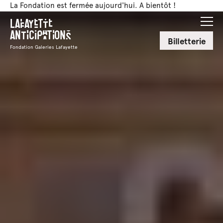
La Fondation est fermée aujourd'hui. A bientôt !
Lafayette
Anticipations
Billetterie
Fondation Galeries Lafayette