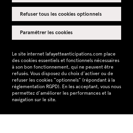
Refuser tous les cookies optionnels
Contactez-nous
Paramétrer les cookies
Lafayette Anticipations – Fondation Galeries
Lafayette
9, rue du Plâtre F-75004 Paris
Le site internet lafayetteanticipations.com place
des cookies essentiels et fonctionnels nécessaires
à son bon fonctionnement, qui ne peuvent être
+33 (0)1 42 82 89 98
refusés. Vous disposez du choix d’activer ou de
Contact
refuser les cookies “optionnels” (répondant à la
réglementation RGPD). En les acceptant, vous nous
permettez d’améliorer les performances et la
navigation sur le site.
Suivez-nous