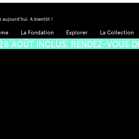
 aujourd'hui. A bientôt !
mme
La Fondation
Explorer
La Collection
 INCLUS. RENDEZ-VOUS DÈS LE SA