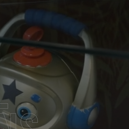
l
ons