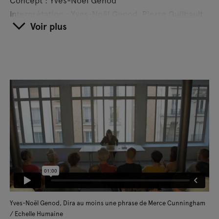
Interprétation : Yves-Noël Genod, Pierre Guilbault
Voir plus
Remerciements : Denise Luccioni
Production : Le Dispariteur
Durée estimée : 1 heure
Tarif plein : 12€
Tarif réduit : 8€ (voir conditions)
Yves-Noël Genod, Dira au moins une phrase de Merce Cunningham
/ Echelle Humaine