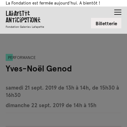
La Fondation est fermée aujourd'hui. A bientôt !
Lafayette
Anticipations
Billetterie
Fondation Galeries Lafayette
PERFORMANCE
Yves-Noël Genod
samedi 21 sept. 2019 de 13h à 14h, de 15h30 à
16h30
dimanche 22 sept. 2019 de 14h à 15h