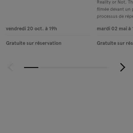
Reality or Not, T
filmée devant un 
processus de répé
du nouveau film d
vendredi 20 oct. à 19h
mardi 02 mai à 
Evans,
Reality or 
Gratuite sur réservation
Gratuite sur ré