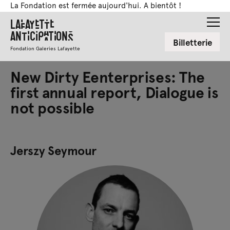
La Fondation est fermée aujourd'hui. A bientôt !
Lafayette
Anticipations
Billetterie
Fondation Galeries Lafayette
New Dirty Eenterprises: The
first annual report, Dialogue is
not possible
Jerszy Seymour