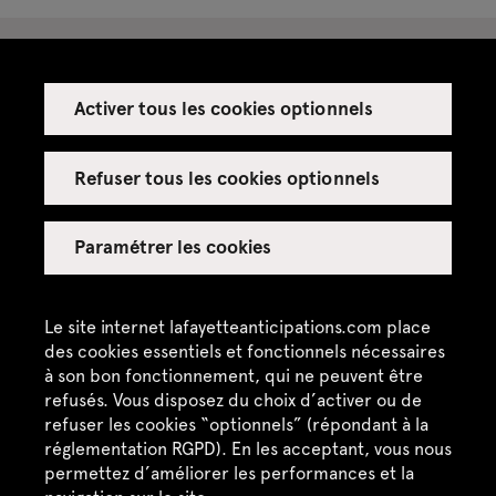
10 septembre 2015
Activer tous les cookies optionnels
Espace presse
Réalisation de l'oeuvre dans l'atelier de Polykonstrukt
(phase 2)
Espace enseignant·es
Refuser tous les cookies optionnels
Espace privatisations
Paramétrer les cookies
Crédits
Mentions légales
Le site internet lafayetteanticipations.com place
15 août 2015
des cookies essentiels et fonctionnels nécessaires
Politique de confidentialité
à son bon fonctionnement, qui ne peuvent être
Réalisation de l'oeuvre dans l'atelier de Polykonstrukt
refusés. Vous disposez du choix d’activer ou de
CGU / CGV
(phase 1)
refuser les cookies “optionnels” (répondant à la
Plan du site
réglementation RGPD). En les acceptant, vous nous
permettez d’améliorer les performances et la