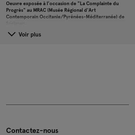
Oeuvre exposée à l'occasion de "La Complainte du
Progrès" au MRAC (Musée Régional d'Art
Contemporain Occitanie/Pyrénées-Méditerranée) de
Sérignan.
Voir plus
23 juillet 2019
Oeuvre présentée dans le cadre de l'exposition
"FluxesFeverFuturesFiction" à Azkuna Zentroa (Bilbao,
Espagne)
11 février 2016
Oeuvre réalisée à l'occasion de la 13e Biennale de Lyon,
"La Vie Moderne", à La Sucrière (Lyon, France)
Contactez-nous