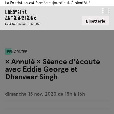
La Fondation est fermée aujourd'hui. A bientôt !
Lafayette
Anticipations
Billetterie
Fondation Galeries Lafayette
RENCONTRE
× Annulé × Séance d'écoute
avec Eddie George et
Dhanveer Singh
dimanche 15 nov. 2020 de 15h à 16h