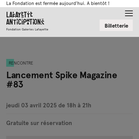
La Fondation est fermée aujourd'hui. A bientôt !
Lafayette
Anticipations
Billetterie
Fondation Galeries Lafayette
RENCONTRE
Lancement Spike Magazine
#83
jeudi 03 avril 2025 de 18h à 21h
Gratuite sur réservation