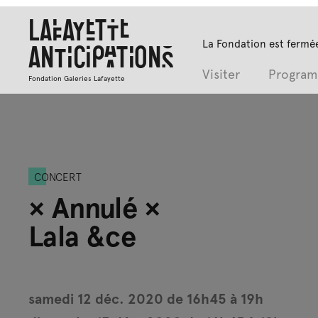
Lafayette
La Fondation est fermée
Anticipations
Visiter
Progra
Fondation Galeries Lafayette
CONCERT
× Annulé ×
Lala &ce
samedi 12 déc. 2020 de 16h45 à 19h