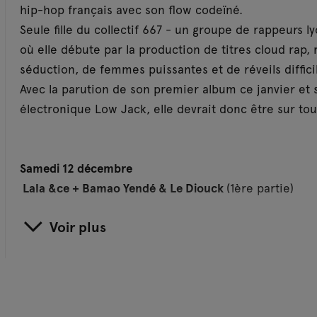
hip-hop français avec son flow codeïné.
Seule fille du collectif 667 - un groupe de rappeurs ly
où elle débute par la production de titres cloud rap, 
séduction, de femmes puissantes et de réveils diffici
Avec la parution de son premier album ce janvier et s
électronique Low Jack, elle devrait donc être sur tou
Samedi 12 décembre
Lala &ce +
Bamao Yendé &
Le Diouck
(1ère partie)
Voir plus
Tête pensante du label multi-culturel Boukan Recor
électronique libre et éclectique. Avec son ami Le Di
agitateurs de la scène électronique underground fran
Degrees”.