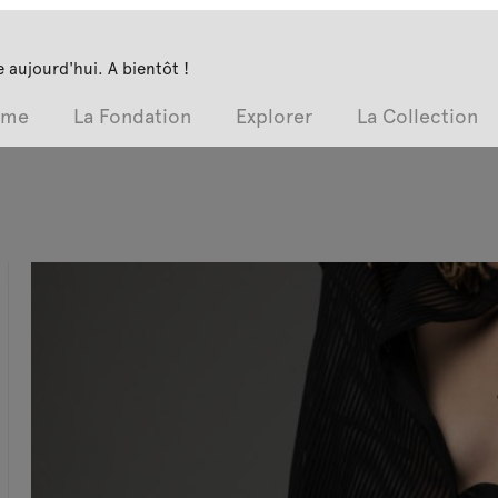
 aujourd'hui. A bientôt !
mme
La Fondation
Explorer
La Collection