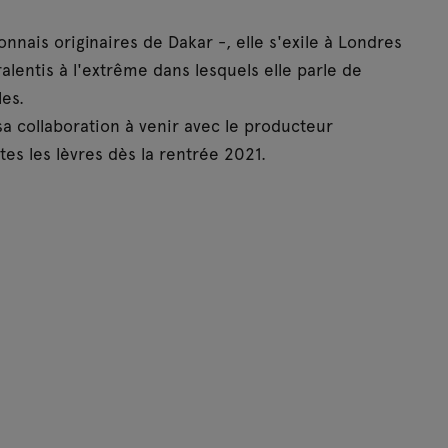
onnais originaires de Dakar -, elle s'exile à Londres
ralentis à l'extrême dans lesquels elle parle de
les.
a collaboration à venir avec le producteur
tes les lèvres dès la rentrée 2021.
ds, Bamao Yendé impose une vision de la musique
ouck, ils s'imposent comme de bouillonnants
çaise, après la sortie de leur dernier EP “55