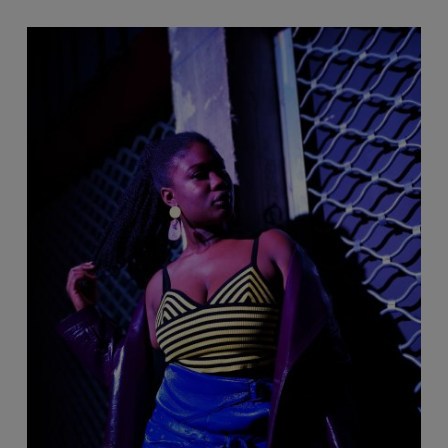
Dimanche 13 décembre
Lala &ce + Crystallmess
(1ère partie)
Crystallmess est à la fois DJ, productrice mais aussi
les sub-cultures passées et présentes. Sa démarche d
du dancehall à l'afro-trance et à la techno de Détroi
ateliers de production après avoir été sélectionnée l
production “ A l'oeuvre !”.