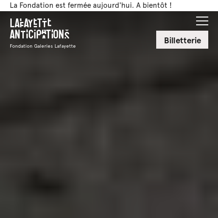
La Fondation est fermée aujourd'hui. A bientôt !
Lafayette
Anticipations
Billetterie
Fondation Galeries Lafayette