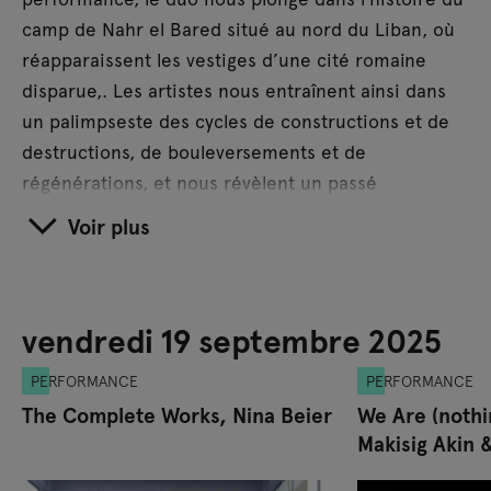
camp de Nahr el Bared situé au nord du Liban, où
réapparaissent les vestiges d’une cité romaine
disparue,. Les artistes nous entraînent ainsi dans
un palimpseste des cycles de constructions et de
destructions, de bouleversements et de
régénérations, et nous révèlent un passé
particulièrement proche du présent.
Voir plus
À l’occasion d’une première parisienne, les
chorégraphes et danseur·euses
Makisig Akin
et
Anya Cloud
présentent leur pièce
We Are
vendredi 19 septembre 2025
(nothing) Everything
(2023). Partant de la question
« Que pouvons-nous faire ensemble que nous ne
PERFORMANCE
PERFORMANCE
pouvons pas faire seul·es ? », le duo incarne les
The Complete Works, Nina Beier
We Are (nothi
Makisig Akin 
multiples façons dont l’amour queer se manifeste
dans le temps. Makisig Akin et Anya Cloud