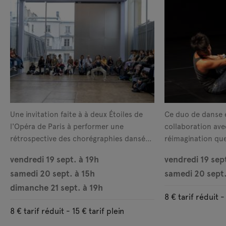
s’enlacent et s’entrechoquent, à la quête des
conditions où le désir, le chagrin, la violence et la
tendresse peuvent coexister.
Au dernier étage de la Fondation, nous retrouvons,
pour les trois jours du festival, la performance
The
Complete Works
de l’artiste plasticienne
Nina
Beier
. Créée en 2009, l’œuvre part d’une invitation
faite à des danseur·euses retraité·es à tenter de se
Une invitation faite à à deux Étoiles de
Ce duo de danse 
l'Opéra de Paris à performer une
collaboration ave
souvenir de chaque chorégraphie qu'iels ont
rétrospective des chorégraphies dansées
réimagination que
interprétée, en ordre chronologique. À Lafayette
tout au long de leur carrière.
création.
Anticipations, Nina Beier fait appel à deux Étoiles
vendredi 19 sept. à 19h
vendredi 19 sep
de l’Opéra de Paris :
Alice Renavand
et
Karl
samedi 20 sept. à 15h
samedi 20 sept
Paquette.
Leurs mouvements sont ravivés par la
dimanche 21 sept. à 19h
8 € tarif réduit -
recherche du geste — une véritable archéologie de
8 € tarif réduit - 15 € tarif plein
la mémoire cognitive et musculaire, la danse y