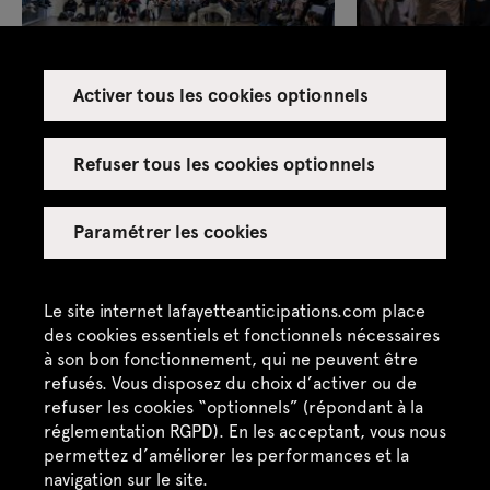
Cette nouvelle édition d'
Échelle Humaine
espère
accueillir autant d’enquêtes personnelles que
collectives, pour une ré-écriture attentive de ce
Activer tous les cookies optionnels
qui nous lie.
Une invitation faite à à deux Étoiles de
Une chorégraphie
l'Opéra de Paris à performer une
entre deux interp
Programmation :
Madeleine Planeix-Crocker
rétrospective des chorégraphies dansées
Refuser tous les cookies optionnels
tout au long de leur carrière.
VIsuel de couverture :
Alice Renavand dans
The
vendredi 19 sept. à 19h
samedi 20 sept.
Complete Works
de Nina Beier © Marc Domage
Paramétrer les cookies
samedi 20 sept. à 15h
dimanche 21 se
dimanche 21 sept. à 19h
Gratuite sur ré
Le site internet lafayetteanticipations.com place
8 € tarif réduit - 15 € tarif plein
des cookies essentiels et fonctionnels nécessaires
à son bon fonctionnement, qui ne peuvent être
refusés. Vous disposez du choix d’activer ou de
refuser les cookies “optionnels” (répondant à la
réglementation RGPD). En les acceptant, vous nous
permettez d’améliorer les performances et la
navigation sur le site.