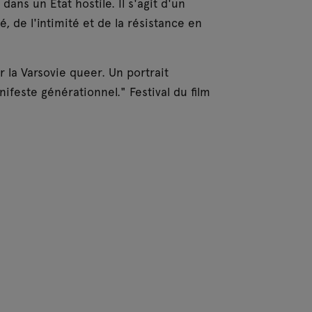
ans un État hostile. Il s'agit d'un
, de l'intimité et de la résistance en
la Varsovie queer. Un portrait
feste générationnel." Festival du film
awid Nickel, Olo Rusinek