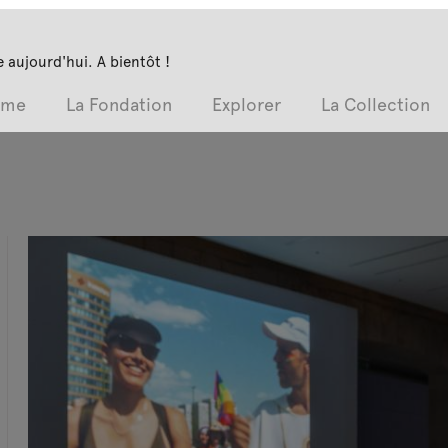
 aujourd'hui. A bientôt !
mme
La Fondation
Explorer
La Collection