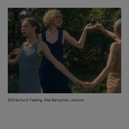
Société de production
LaCamera Independent
Coproduit par
Canal+ Poland, Mazovia Warsaw Film 
Avec le soutien de l'
Institut Adam Mickiewicz
Partenaire média :
Vogue Polska
Still de Such Feeling, Alex Baczyński-Jenkins