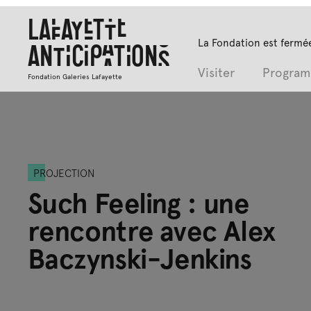
Lafayette
La Fondation est fermée
Anticipations
Visiter
Progra
Fondation Galeries Lafayette
PROJECTION
Such Feeling : une
rencontre avec Alex
Baczynski-Jenkins