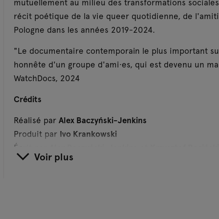
mutuellement au milieu des transformations sociales d
récit poétique de la vie queer quotidienne, de l'amitié
Pologne dans les années 2019-2024.
"Le documentaire contemporain le plus important sur 
honnête d'un groupe d'ami·es, qui est devenu un mani
WatchDocs, 2024
Crédits
Réalisé par
Alex Baczyński-Jenkins
Produit par
Ivo Krankowski
Écrit par
Alex Baczyński-Jenkins
et
Krzysztof Bagiński
Voir plus
Photographie par
Krzysztof Bagiński
Montage par
Agata Cierniak, Albert Bana
Musique par
Jasia Rabiej
Avec
Aaa Biczysko, Filipka Rutkowska, Billy Morgan, D
Graphisme de
Carlo Canún
et
Rosen Eveleigh