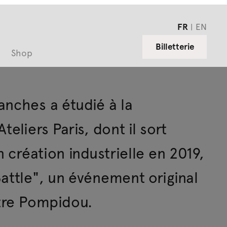
FR
EN
Billetterie
Shop
ches a étudié à la
teliers Paris, dont il sort
en création industrielle en 2019,
ttle", un événement original
tre Pompidou.