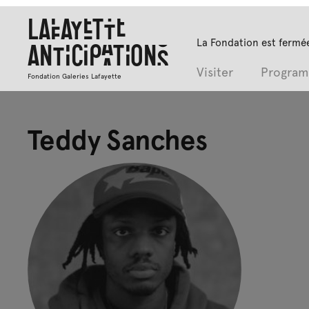
Lafayette
La Fondation est fermée
Anticipations
Visiter
Progra
Fondation Galeries Lafayette
Teddy Sanches