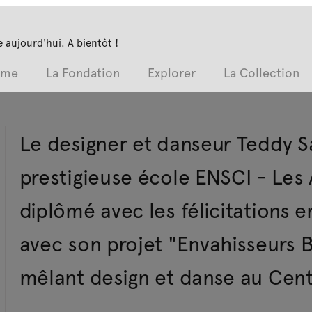
 aujourd'hui. A bientôt !
mme
La Fondation
Explorer
La Collection
Le designer et danseur Teddy San
prestigieuse école ENSCI - Les A
diplômé avec les félicitations 
avec son projet "Envahisseurs Ba
mêlant design et danse au Cen