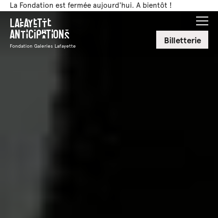
La Fondation est fermée aujourd'hui. A bientôt !
Lafayette
Anticipations
Billetterie
Fondation Galeries Lafayette