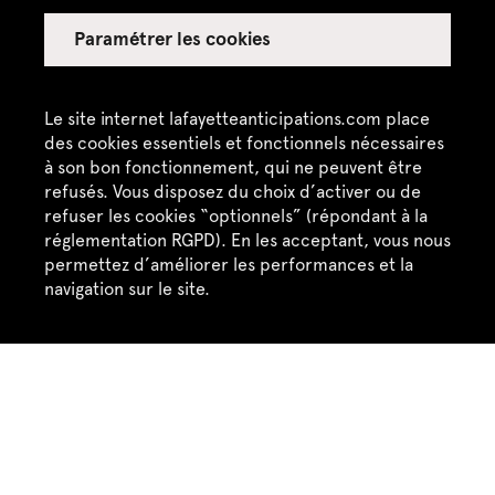
Paramétrer les cookies
Le site internet lafayetteanticipations.com place
des cookies essentiels et fonctionnels nécessaires
à son bon fonctionnement, qui ne peuvent être
Né·e en 1980, vit et travaille à Paris et Toulouse (France).
refusés. Vous disposez du choix d’activer ou de
Émilie Pitoiset est artiste et chorégraphe.
refuser les cookies “optionnels” (répondant à la
réglementation RGPD). En les acceptant, vous nous
permettez d’améliorer les performances et la
navigation sur le site.