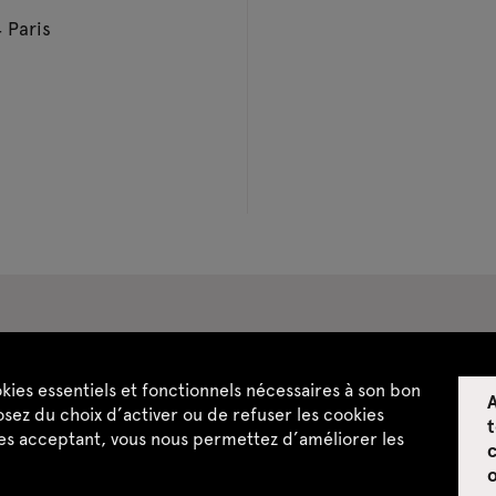
 Paris
pace privatisations
okies essentiels et fonctionnels nécessaires à son bon
A
ntialité
CGU / CGV
Plan du site
sez du choix d’activer ou de refuser les cookies
t
les acceptant, vous nous permettez d’améliorer les