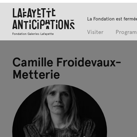
Lafayette
La Fondation est fermée
Anticipations
Visiter
Progra
Fondation Galeries Lafayette
Camille Froidevaux-
Metterie