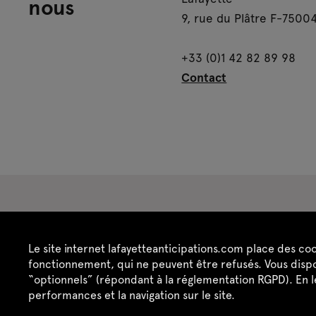
nous
9, rue du Plâtre F-75004
+33 (0)1 42 82 89 98
Contact
Espace presse
Espace enseignant·es
Es
Le site internet lafayetteanticipations.com place des co
Crédits
Mentions légales
Politique de confide
fonctionnement, qui ne peuvent être refusés. Vous dispo
“optionnels” (répondant à la réglementation RGPD). En 
performances et la navigation sur le site.