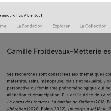
 aujourd'hui. A bientôt !
mme
La Fondation
Explorer
La Collection
Camille Froidevaux-Metterie es
Ses recherches sont consacrées aux thématiques cor
maternité, seins, ménopause, plaisir et sexualité, viol
perspective du féminisme phénoménologique qui pe
aliénation et émancipation. Elle est l’autrice de
La ré
Le corps des femmes. La bataille de l’intime
(2018, Po
libération
(2020, Points 2022),
Un corps à soi
(Seuil 