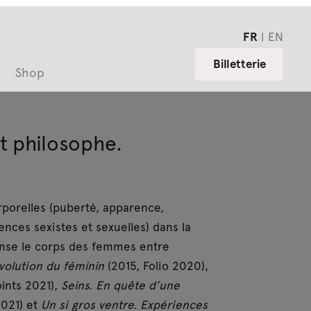
FR
EN
Billetterie
Shop
t philosophe.
porelles (puberté, apparence,
ences sexistes et sexuelles) dans la
nse le corps des femmes entre
volution du féminin
(2015, Folio 2020),
ints 2021),
Seins. En quête d’une
2021) et
Un si gros ventre. Expériences