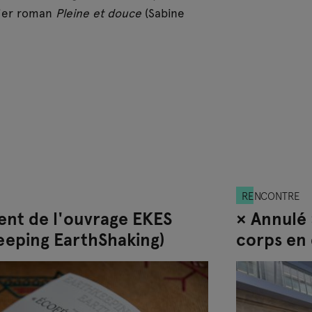
mier roman
Pleine et douce
(Sabine
RENCONTRE
nt de l'ouvrage EKES
× Annulé 
eeping EarthShaking)
corps en