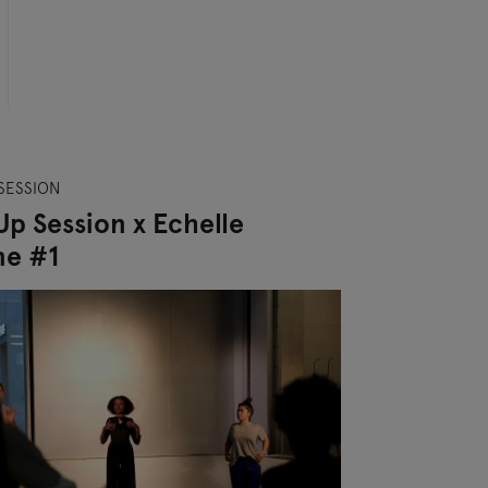
SESSION
p Session x Echelle
e #1