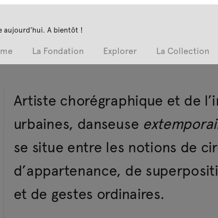
 aujourd'hui. A bientôt !
mme
La Fondation
Explorer
La Collection
Artiste chorégraphique et de l
urbaines, danseuse
extemporai
se situe entre les notions de c
d’appartenance, de superposit
et de gestes ordinaires.