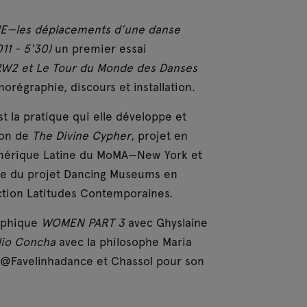
E—les déplacements d’une danse
11 - 5'30)
un premier essai
2 et Le Tour du Monde des Danses
horégraphie, discours et installation.
t la pratique qui elle développe et
ion de
The Divine Cypher
, projet en
n Amérique Latine du MoMA—New York et
iée du projet Dancing Museums en
uction Latitudes Contemporaines.
raphique
WOMEN PART 3
avec Ghyslaine
io Concha
avec la philosophe Maria
e @Favelinhadance et Chassol pour son