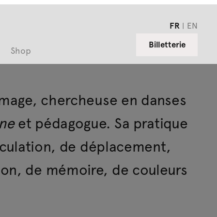
FR
EN
Billetterie
Shop
’image, chercheuse en danses
ne
et pédagogue. Sa pratique
irculation, de déplacement,
ion, de mémoire, de couleurs