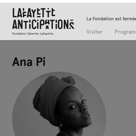
Lafayette
La Fondation est fermée
Anticipations
Visiter
Progra
Fondation Galeries Lafayette
Ana Pi