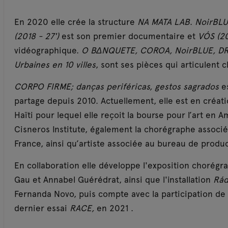
En 2020 elle crée la structure
NA MATA LAB
.
NoirBLU
(2018 - 27')
est son premier documentaire et
VÓS (20
vidéographique.
O BΔNQUETE, COROA, NoirBLUE, DRW
Urbaines en 10 villes
, sont ses pièces qui articulent c
CORPO FIRME; danças periféricas, gestos sagrados
es
partage depuis 2010. Actuellement, elle est en créat
Haïti pour lequel elle reçoit la bourse pour l’art e
Cisneros Institute, également la chorégraphe assoc
France, ainsi qu’artiste associée au bureau de prod
En collaboration elle développe l'exposition chorég
Gau et Annabel Guérédrat, ainsi que l'installation
Rád
Fernanda Novo, puis compte avec la participation d
dernier essai
RACE,
en 2021 .