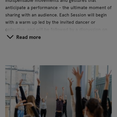
anticipate a performance - the ultimate moment of
sharing with an audience. Each Session will begin
with a warm up led by the invited dancer or
collective, and will be followed by a discussion on
themes bridging body movements and social
Read more
realities : the performativity of the human
condition, circulations and physical disruptions in a
decorporalized era. With the Warm Up Sessions, we
aspire to associate bodily effort with mindful
effervescence.
A series curated by Madeleine Planeix-Crocker.