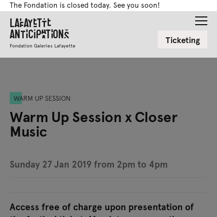
The Fondation is closed today. See you soon!
Lafayette
Anticipations
Ticketing
Fondation Galeries Lafayette
WARM UP SESSION
Warm Up Session x Closer
Music
Sunday 27 Jan 2019 from 2pm to 4pm
Access free of charge upon presentation of