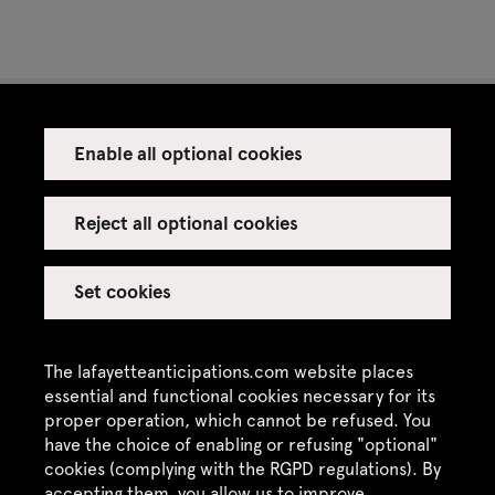
Enable all optional cookies
Press
Venue rental
Reject all optional cookies
Set cookies
Credits
Legal notice
The lafayetteanticipations.com website places
Privacy policy
essential and functional cookies necessary for its
proper operation, which cannot be refused. You
CGU / CGV
have the choice of enabling or refusing "optional"
Site map
cookies (complying with the RGPD regulations). By
accepting them, you allow us to improve