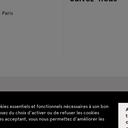
 Paris
pace privatisations
okies essentiels et fonctionnels nécessaires à son bon
A
ntialité
CGU / CGV
Plan du site
sez du choix d’activer ou de refuser les cookies
t
les acceptant, vous nous permettez d’améliorer les