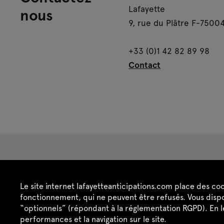
Lafayette
nous
9, rue du Plâtre F-75004
+33 (0)1 42 82 89 98
Contact
Espace presse
Espace enseignant·es
Es
Le site internet lafayetteanticipations.com place des co
Crédits
Mentions légales
Politique de confide
fonctionnement, qui ne peuvent être refusés. Vous dispo
“optionnels” (répondant à la réglementation RGPD). En 
performances et la navigation sur le site.