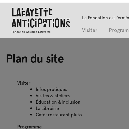
Lafayette
La Fondation est fermée
Anticipations
Visiter
Progra
Fondation Galeries Lafayette
Plan du site
Visiter
Infos pratiques
Visites & ateliers
Éducation & inclusion
La Librairie
Café-restaurant pluto
Programme