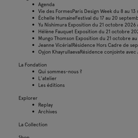
Agenda
Vie des Formes
Paris Design Week du 8 au 1
Échelle Humaine
Festival du 17 au 20 septem
Yu Nishimura
Exposition du 21 octobre 2026 
Hélène Fauquet
Exposition du 21 octobre 20
Mungo Thomson
Exposition du 21 octobre a
Jeanne Vicérial
Résidence Hors Cadre de sep
Oyjon Khayrullaeva
Résidence conjointe avec 
La Fondation
Qui sommes-nous ?
L'atelier
Les éditions
Explorer
Replay
Archives
La Collection
Shop