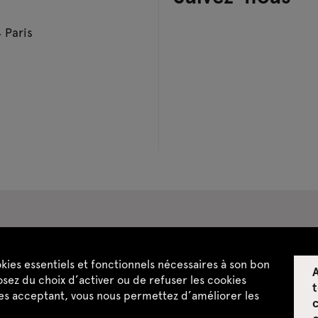
 Paris
pace privatisations
okies essentiels et fonctionnels nécessaires à son bon
A
ntialité
CGU / CGV
Plan du site
sez du choix d’activer ou de refuser les cookies
t
les acceptant, vous nous permettez d’améliorer les