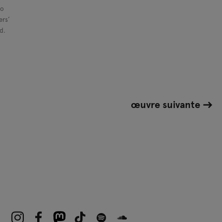
ro
ers’
d.
œuvre suivante