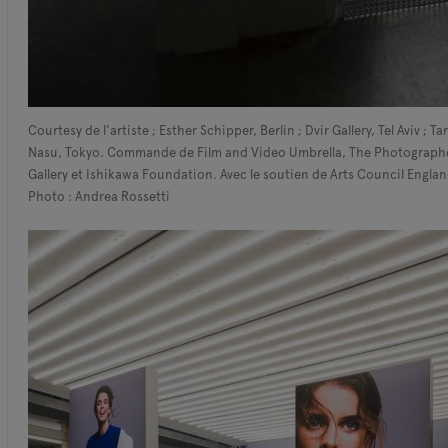
Courtesy de l'artiste ; Esther Schipper, Berlin ; Dvir Gallery, Tel Aviv ; Ta
Nasu, Tokyo. Commande de Film and Video Umbrella, The Photograph
Gallery et Ishikawa Foundation. Avec le soutien de Arts Council Englan
Photo : Andrea Rossetti