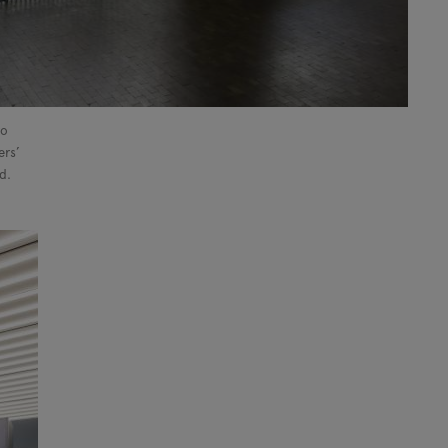
ro
ers’
d.