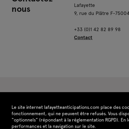
Lafayette
nous
9, rue du Plâtre F-75004
+33 (0)1 42 82 89 98
Contact
Espace presse
Espace enseignant·es
Es
Le site internet lafayetteanticipations.com place des co
Crédits
Mentions légales
Politique de confide
fonctionnement, qui ne peuvent être refusés. Vous dispo
“optionnels” (répondant à la réglementation RGPD). En 
performances et la navigation sur le site.