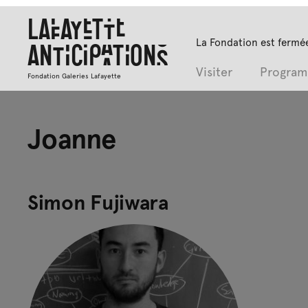
Lafayette
La Fondation est fermée
Anticipations
Visiter
Progra
Fondation Galeries Lafayette
Joanne
Simon Fujiwara