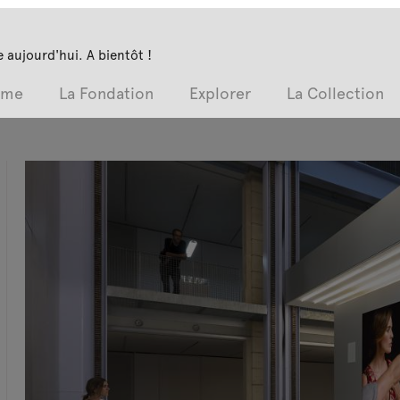
 aujourd'hui. A bientôt !
mme
La Fondation
Explorer
La Collection