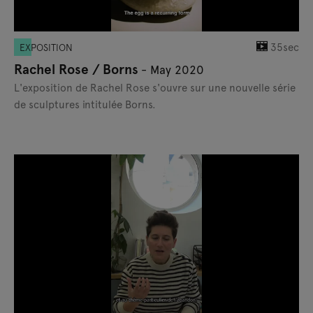
35sec
EXPOSITION
Rachel Rose / Borns
- May 2020
L'exposition de Rachel Rose s'ouvre sur une nouvelle série
de sculptures intitulée Borns.