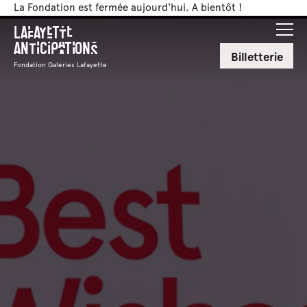
La Fondation est fermée aujourd'hui. A bientôt !
Lafayette
Anticipations
Billetterie
Fondation Galeries Lafayette