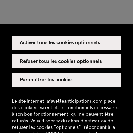
Activer tous les cookies optionnels
Refuser tous les cookies optionnels
Paramétrer les cookies
Contactez-nous
Le site internet lafayetteanticipations.com place
Lafayette Anticipations – Fondation Galeries
des cookies essentiels et fonctionnels nécessaires
Lafayette
à son bon fonctionnement, qui ne peuvent être
refusés. Vous disposez du choix d’activer ou de
9, rue du Plâtre F-75004 Paris
refuser les cookies “optionnels” (répondant à la