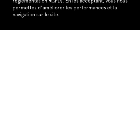
réglementation RGPD). En les acceptant, vous nous
+33 (0)1 42 82 89 98
permettez d’améliorer les performances et la
Contact
navigation sur le site.
Suivez-nous
Recevez notre newsletter
Accepter
Refuser
Espace presse