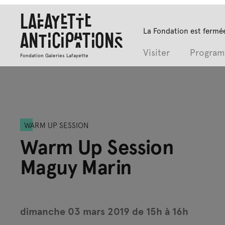
Lafayette
La Fondation est fermée
Anticipations
Visiter
Progra
Fondation Galeries Lafayette
WARM UP SESSION
Warm Up Session
Maguy Marin
dimanche 03 mars 2019 de 15h à 16h