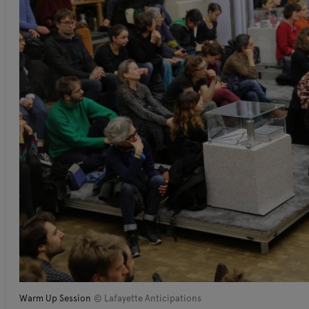
Warm Up Session
© Lafayette Anticipations