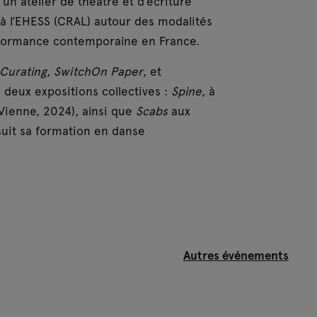
un atelier de théâtre et d’écriture
 à l’EHESS (CRAL) autour des modalités
rformance contemporaine en France.
Curating
,
SwitchOn Paper
, et
 deux expositions collectives :
Spine
, à
ienne, 2024), ainsi que
Scabs
aux
uit sa formation en danse
Autres événements