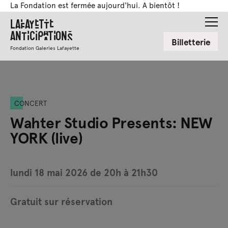
La Fondation est fermée aujourd'hui. A bientôt !
Lafayette
Anticipations
Billetterie
Fondation Galeries Lafayette
CONCERT
Wahter Studio Presents: NEW
YORK (live)
lundi 18 mai 2026 de 20h à 21h30
Gratuit sur réservation