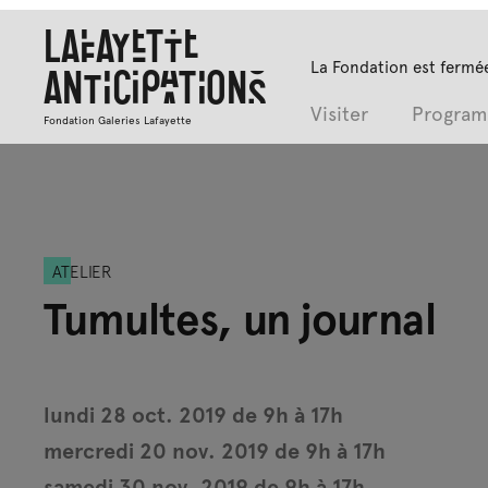
Lafayette
La Fondation est fermée
Anticipations
Visiter
Progra
Fondation Galeries Lafayette
ATELIER
Tumultes, un journal
lundi 28 oct. 2019 de 9h à 17h
mercredi 20 nov. 2019 de 9h à 17h
samedi 30 nov. 2019 de 9h à 17h