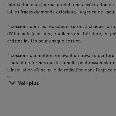
fabrication d'un journal produit une accélération du
lui les fracas du monde extérieur, l'urgence de l'actu
4 sessions dont les rédacteurs seront à chaque fois 
d'étudiants (danseurs, étudiants en littérature, en p
artistes invités pour chaque session.
4 sessions qui mettent en avant un travail d'écriture 
- autant de formes que le tumulte peut rassembler et
L'installation d'une salle de rédaction dans l'espace d
temporaire de celle-ci, capable d'en modifier les con
Voir plus
Lundi 28 octobre
« comment pressentir le tumulte », avec Thomas Cle
Mercredi 20 novembre
« comment entendre le tumulte », avec Luke James.