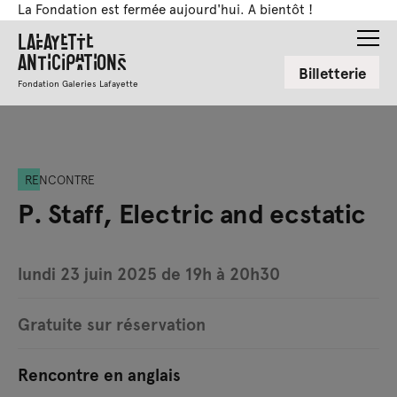
La Fondation est fermée aujourd'hui. A bientôt !
Lafayette
Anticipations
Billetterie
Fondation Galeries Lafayette
RENCONTRE
P. Staff, Electric and ecstatic
lundi 23 juin 2025 de 19h à 20h30
Gratuite sur réservation
Rencontre en anglais