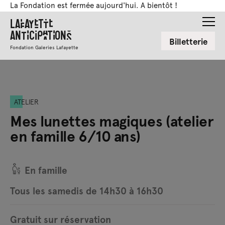
La Fondation est fermée aujourd'hui. A bientôt !
Lafayette
Anticipations
Billetterie
Fondation Galeries Lafayette
ATELIER
Mes lunettes magiques (atelier
en famille 6/10 ans)
En famille
Tous les samedis de 14h30 à 16h30
Gratuit sur réservation