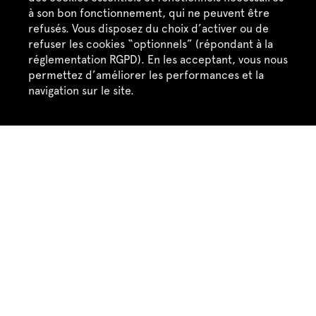
à son bon fonctionnement, qui ne peuvent être
refusés. Vous disposez du choix d’activer ou de
refuser les cookies “optionnels” (répondant à la
réglementation RGPD). En les acceptant, vous nous
permettez d’améliorer les performances et la
navigation sur le site.
dimanche 27 janvier 2019
WARM UP SESSION
CONCERT
Warm Up Session x Closer Music
Closer Music 
janvier 2019
Accepter
Refuser