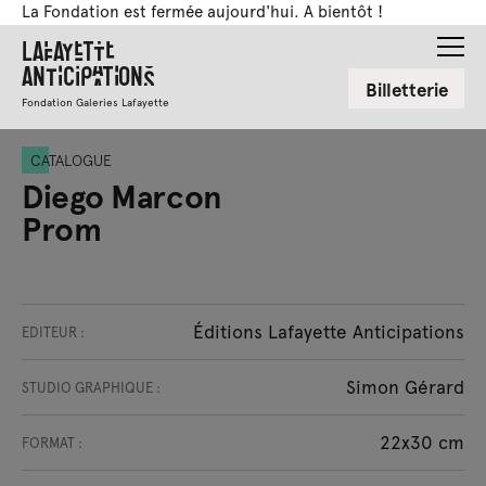
La Fondation est fermée aujourd'hui. A bientôt !
Lafayette
Anticipations
Billetterie
Fondation Galeries Lafayette
CATALOGUE
Diego Marcon
Prom
Éditions Lafayette Anticipations
EDITEUR :
Simon Gérard
STUDIO GRAPHIQUE :
22x30 cm
FORMAT :