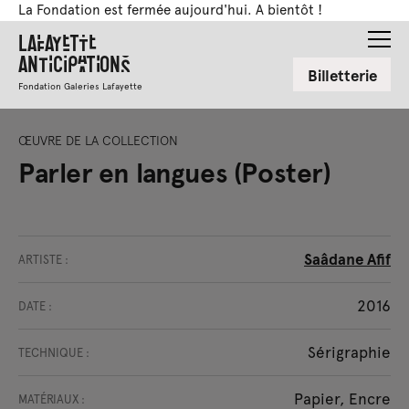
La Fondation est fermée aujourd'hui. A bientôt !
Lafayette
Anticipations
Billetterie
Fondation Galeries Lafayette
ŒUVRE DE LA COLLECTION
Parler en langues (Poster)
Saâdane Afif
ARTISTE :
2016
DATE :
Sérigraphie
TECHNIQUE :
Papier, Encre
MATÉRIAUX :