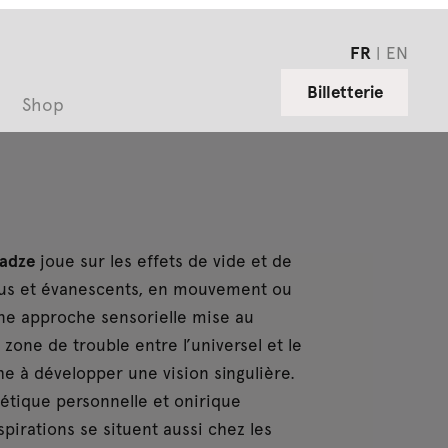
FR
EN
Billetterie
Shop
adze
joue sur les effets de vide et de
ous et évanescents, en mouvement ou
ne approche sensorielle mise au
e zone de trouble entre l’universel et le
he à développer une vision singulière.
étique personnelle et onirique
spirations se situent aussi chez les