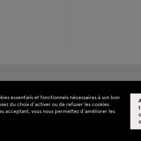
pace privatisations
okies essentiels et fonctionnels nécessaires à son bon
A
ntialité
CGU / CGV
Plan du site
sez du choix d’activer ou de refuser les cookies
t
les acceptant, vous nous permettez d’améliorer les