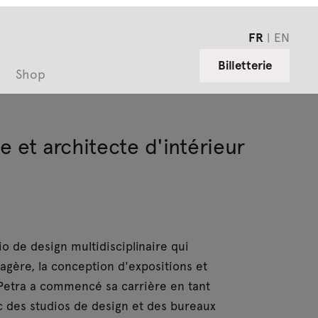
FR
EN
Billetterie
Shop
e et architecte d'intérieur
o de design multidisciplinaire qui
sagère, la conception d'expositions et
, Petra a commencé sa carrière en tant
c des studios de design et des bureaux