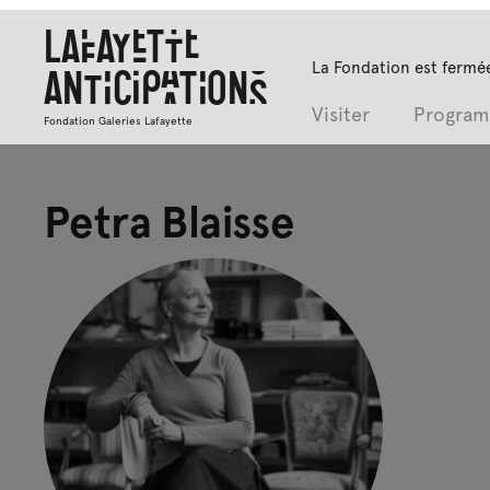
Lafayette
La Fondation est fermée
Anticipations
Visiter
Progra
Fondation Galeries Lafayette
Petra Blaisse