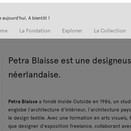
 aujourd'hui. A bientôt !
mme
La Fondation
Explorer
La Collection
Petra Blaisse est une designeus
néerlandaise.
Petra Blaisse
a fondé Inside Outside en 1986, un studi
englobe l'architecture d'intérieur, l'architecture pay
le design textile. Avec une formation en arts visuels
que designer d'exposition freelance, collaborant ave