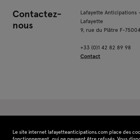
Contactez-
Lafayette Anticipations 
Lafayette
nous
9, rue du Plâtre F-75004
+33 (0)1 42 82 89 98
Contact
Espace presse
Espace enseignant·es
Es
Le site internet lafayetteanticipations.com place des co
Crédits
Mentions légales
Politique de confide
fonctionnement, qui ne peuvent être refusés. Vous dispo