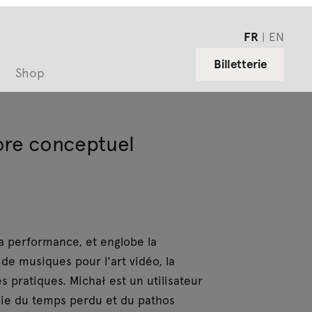
FR
EN
Billetterie
Shop
nore conceptuel
a performance, et englobe la
de musiques pour l'art vidéo, la
pratiques. Michał est un utilisateur
algie du temps perdu et du pathos