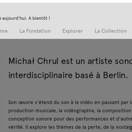
 aujourd'hui. A bientôt !
mme
La Fondation
Explorer
La Collection
Michał Chrul est un artiste so
interdisciplinaire basé à Berlin.
Son œuvre s'étend du son à la vidéo en passant par l
production musicale, la vidéographie, la composition 
conception sonore pour des performances et d'autres 
vérifié. Il explore les thèmes de la perte, de la nost