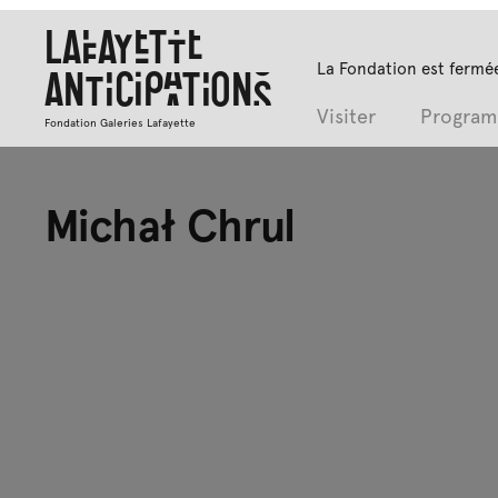
Lafayette
La Fondation est fermée
Anticipations
Visiter
Progra
Fondation Galeries Lafayette
Michał Chrul