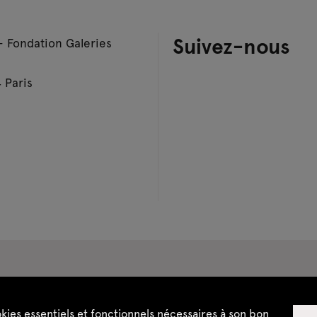
Suivez-nous
– Fondation Galeries
 Paris
pace privatisations
okies essentiels et fonctionnels nécessaires à son bon