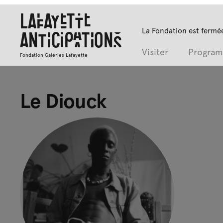
Lafayette
La Fondation est fermée
Anticipations
Visiter
Progra
Fondation Galeries Lafayette
Le Diouck