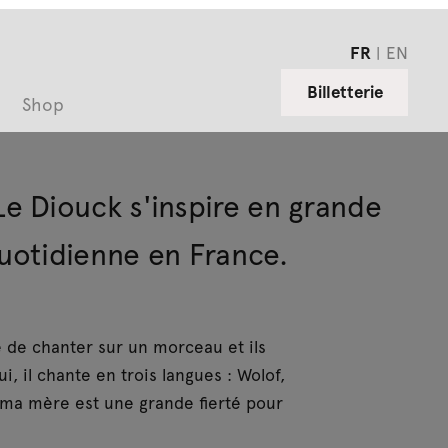
FR
EN
Billetterie
Shop
 Le Diouck s'inspire en grande
quotidienne en France.
 de chanter sur un morceau et ils
 il chante en trois langues : Wolof,
e ma mère est une grande fierté pour