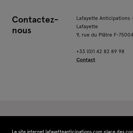
Contactez-
Lafayette Anticipations 
Lafayette
nous
9, rue du Plâtre F-75004
+33 (0)1 42 82 89 98
Contact
Espace presse
Espace enseignant·es
Es
Le site internet lafayetteanticipations.com place des co