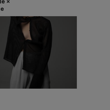
lé ×
ce