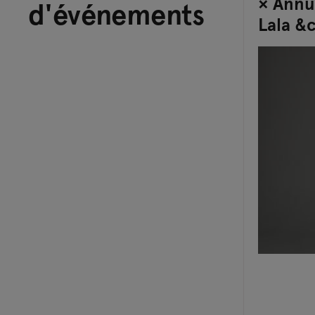
× Annu
d'événements
Lala &