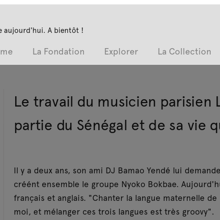
 aujourd'hui. A bientôt !
mme
La Fondation
Explorer
La Collection
Le travail du musicien parisien
partie du Sénégal et de sa vie 
Il y a deux ans, son ami DJ Bamao Yendé lui demande
créént ensemble le groupe Nyoko Bokbae. Aujourd'hui,
français et anglais. "Chanter la langue maternelle d
moi, et mélanger ces trois langues est très groovy".