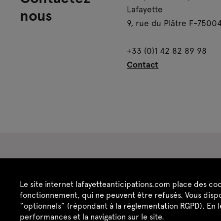
Lafayette
nous
9, rue du Plâtre F-75004
+33 (0)1 42 82 89 98
Contact
Espace presse
Espace enseignant·es
Es
Le site internet lafayetteanticipations.com place des co
Crédits
Mentions légales
Politique de confide
fonctionnement, qui ne peuvent être refusés. Vous dispo
“optionnels” (répondant à la réglementation RGPD). En 
performances et la navigation sur le site.