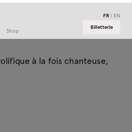
FR
EN
Billetterie
Shop
olifique à la fois chanteuse,