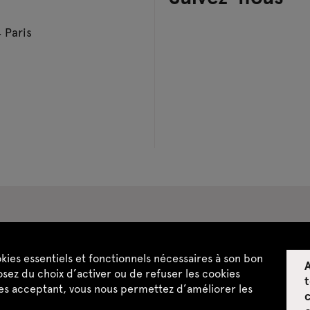
 Paris
pace privatisations
okies essentiels et fonctionnels nécessaires à son bon
A
ntialité
CGU / CGV
Plan du site
sez du choix d’activer ou de refuser les cookies
t
les acceptant, vous nous permettez d’améliorer les