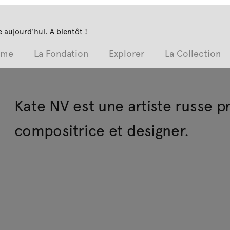
 aujourd'hui. A bientôt !
mme
La Fondation
Explorer
La Collection
Kate NV est une artiste russe pr
compositrice et designer.