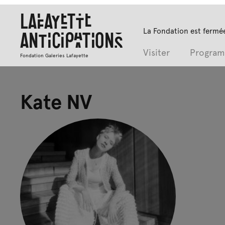
Lafayette
La Fondation est fermée
Anticipations
Visiter
Progra
Fondation Galeries Lafayette
Kate NV