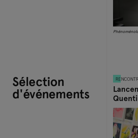
Phénoménolo
Sélection
RENCONT
Lancem
d'événements
Quenti
Aubry