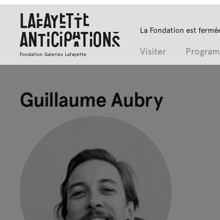
Lafayette
La Fondation est fermée
Anticipations
Visiter
Progra
Fondation Galeries Lafayette
Guillaume Aubry