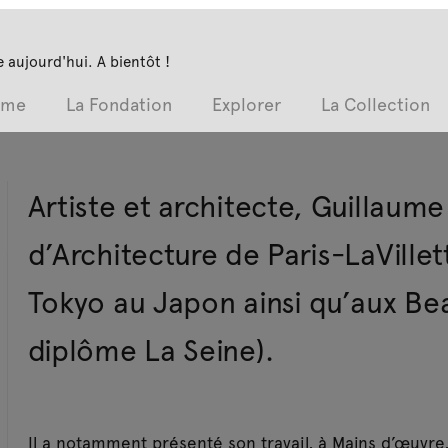
 aujourd'hui. A bientôt !
mme
La Fondation
Explorer
La Collection
Artiste et architecte, Guillaume
d’Architecture de Paris-LaVillet
Tokyo au Japon ainsi qu’aux Bea
diplôme La Seine).
Il a notamment présenté son travail, à Mains d’œuvre,