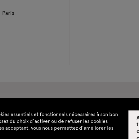
 Paris
pace privatisations
okies essentiels et fonctionnels nécessaires à son bon
A
ntialité
CGU / CGV
Plan du site
sez du choix d’activer ou de refuser les cookies
t
les acceptant, vous nous permettez d’améliorer les