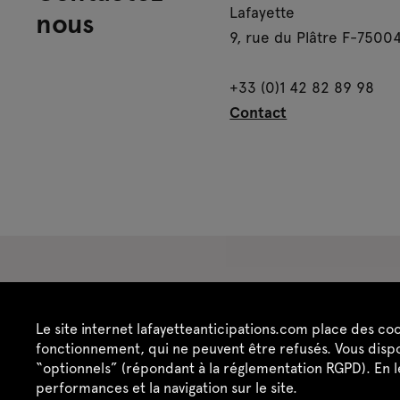
Lafayette
nous
9, rue du Plâtre F-75004
+33 (0)1 42 82 89 98
Contact
Espace presse
Espace enseignant·es
Es
Le site internet lafayetteanticipations.com place des co
Crédits
Mentions légales
Politique de confide
fonctionnement, qui ne peuvent être refusés. Vous dispo
“optionnels” (répondant à la réglementation RGPD). En 
performances et la navigation sur le site.