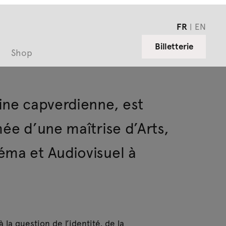
FR
EN
Billetterie
Shop
ine capverdienne, est
mée d’une maîtrise d’Arts,
éma et Audiovisuel à
à la question de l’identité, de la