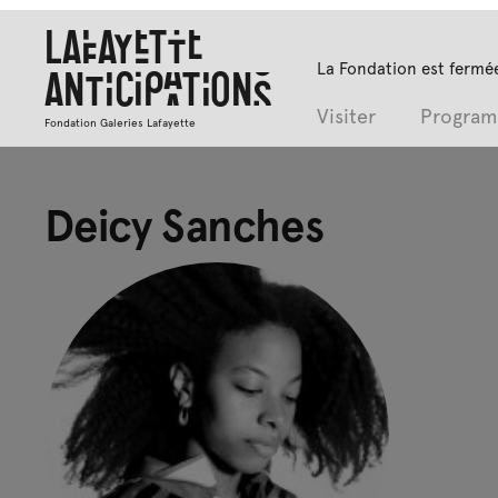
Lafayette
La Fondation est fermée
Anticipations
Visiter
Progra
Fondation Galeries Lafayette
Deicy Sanches