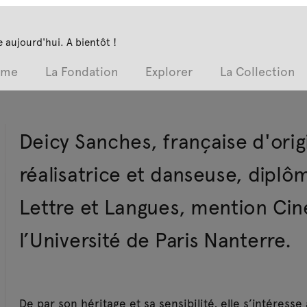
 aujourd'hui. A bientôt !
mme
La Fondation
Explorer
La Collection
Deicy Sanches, française d'orig
réalisatrice et danseuse, diplô
Lettre et Langues, mention Cin
l’Université de Paris Nanterre.
De par son héritage et sa sensibilité, elle s’intéresse 