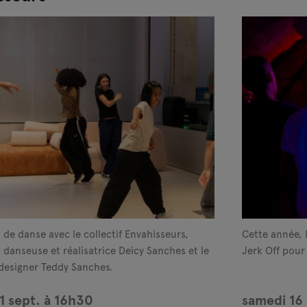
 de danse avec le collectif Envahisseurs,
Cette année, L
a danseuse et réalisatrice Deicy Sanches et le
Jerk Off pour 
designer Teddy Sanches.
1 sept. à 16h30
samedi 16 