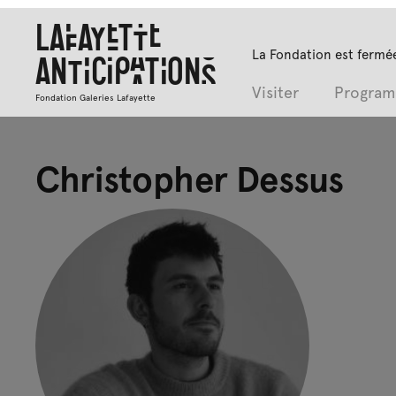
Lafayette
La Fondation est fermée
Anticipations
Visiter
Progra
Fondation Galeries Lafayette
Christopher Dessus