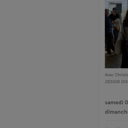
Avec Christ
DESIGN DI
samedi 0
dimanche