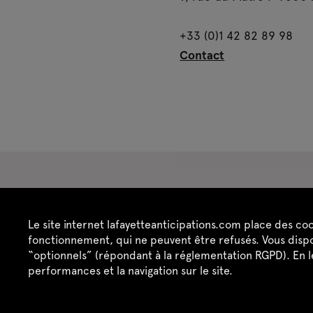
+33 (0)1 42 82 89 98
Contact
Espace presse
Espace enseignant·es
Es
Le site internet lafayetteanticipations.com place des co
Crédits
Mentions légales
Politique de confide
fonctionnement, qui ne peuvent être refusés. Vous dispo
“optionnels” (répondant à la réglementation RGPD). En 
performances et la navigation sur le site.