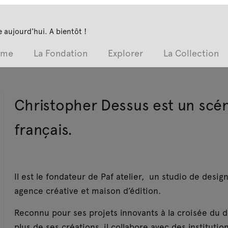
 aujourd'hui. A bientôt !
mme
La Fondation
Explorer
La Collection
Christopher Dessus est un scé
français.
Il est le fondateur de Paf atelier, un studio de design
agence créative et maison d’édition.
Reconnu pour ses projets innovants à la croisée du des
plus de ses créations, il collabore avec des institutio