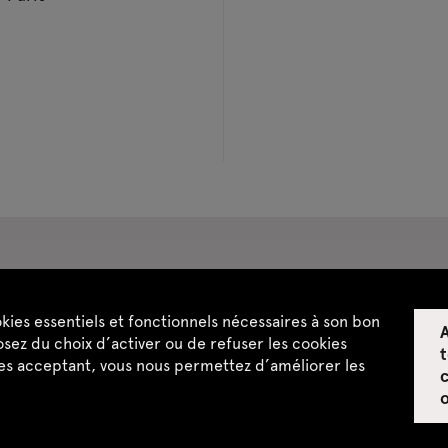
pace privatisations
okies essentiels et fonctionnels nécessaires à son bon
A
ntialité
CGU / CGV
Plan du site
sez du choix d’activer ou de refuser les cookies
t
les acceptant, vous nous permettez d’améliorer les