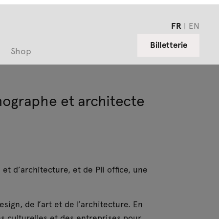
FR
EN
Billetterie
Shop
nographe et architecte
 et d’architecture, et de Pli office, une
ign, de l’art et de l’architecture. En
ns culturelles et des entreprises pour