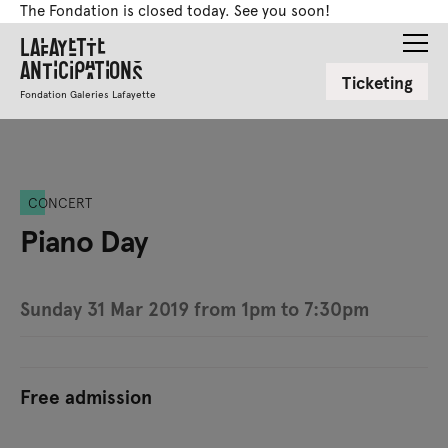
The Fondation is closed today. See you soon!
Lafayette
Anticipations
Ticketing
Fondation Galeries Lafayette
CONCERT
Piano Day
Sunday 31 Mar 2019 from 1pm to 7:30pm
Free admission