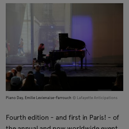
Piano Day, Emilie Levienaise-Farrouch
© Lafayette Anticipations
Fourth edition - and first in Paris! - of
the annual and now worldwide event,