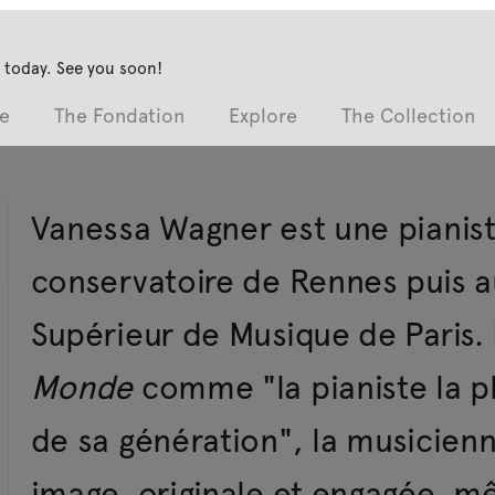
 today. See you soon!
e
The Fondation
Explore
The Collection
Vanessa Wagner est une pianist
conservatoire de Rennes puis a
Supérieur de Musique de Paris. 
Monde
comme "la pianiste la pl
de sa génération", la musicienn
image, originale et engagée, mêl