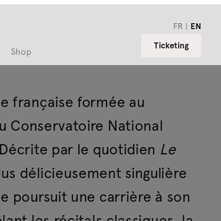
FR
EN
Ticketing
Shop
e française formée au
u Conservatoire National
Décrite par le quotidien
Le
us délicieusement singulière
e poursuit une carrière à son
ant les récitals classiques, la