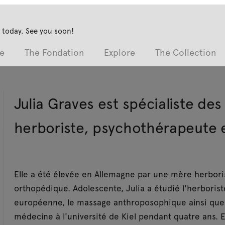
 today. See you soon!
e
The Fondation
Explore
The Collection
Julia Graves est spécialiste des 
herboriste, psychothérapeute
Elle a été élevée en Allemagne par une mère herbori
orthopédique. Adolescente, Julia a étudié l'herborist
européenne, le massage anthroposophique ainsi que la
médecine à l'université de Kiel pendant quatre ans. E