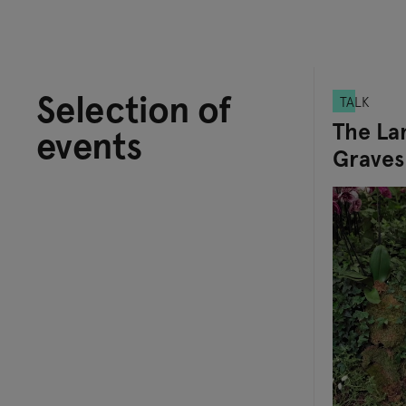
Selection of
TALK
The Lan
events
Graves