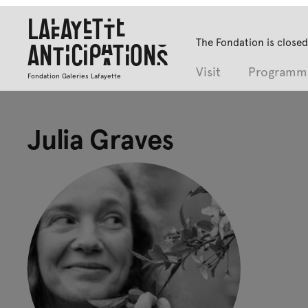
Lafayette
The Fondation is closed
Anticipations
Visit
Programm
Fondation Galeries Lafayette
Julia Graves