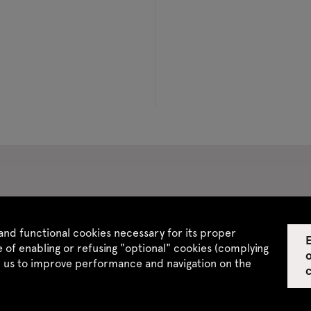
 CGV
Site map
and functional cookies necessary for its proper
E
 of enabling or refusing "optional" cookies (complying
w us to improve performance and navigation on the