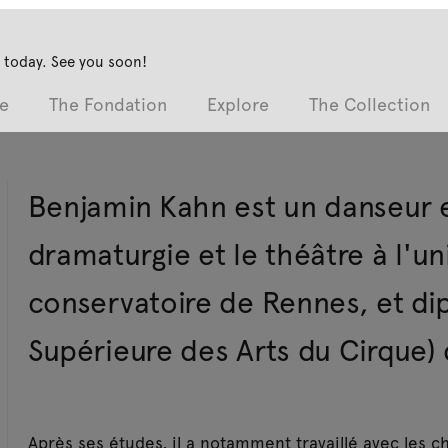
 today. See you soon!
e
The Fondation
Explore
The Collection
Benjamin Kahn est un danseur e
dramaturgie et le théâtre à l'un
conservatoire de Rennes, et di
Supérieure des Arts du Cirque) 
Après ses études, il a notamment travaillé avec les 