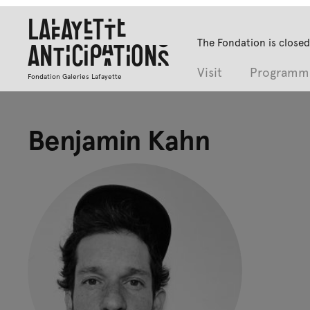
Lafayette
The Fondation is closed
Anticipations
Visit
Programm
Fondation Galeries Lafayette
Benjamin Kahn