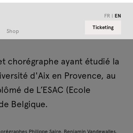
FR
EN
Ticketing
Shop
t chorégraphe ayant étudié la
iversité d'Aix en Provence, au
plômé de L’ESAC (Ecole
de Belgique.
chorégraphes Philippe Saire, Benjamin Vandewalles,