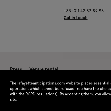
+33 (0)1 42 82 89 98
Get in touch
Press
Venue rental
Credits
Legal notice
Privacy policy
CGU /
The lafayetteanticipations.com website places essential 
operation, which cannot be refused. You have the choice
with the RGPD regulations). By accepting them, you allo
site.