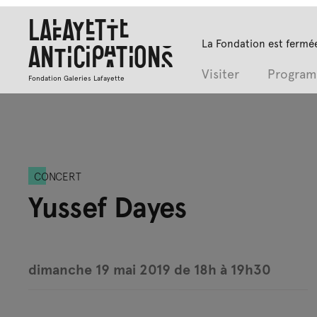
Lafayette
La Fondation est fermée
Anticipations
Visiter
Progra
Fondation Galeries Lafayette
CONCERT
Yussef Dayes
dimanche 19 mai 2019 de 18h à 19h30