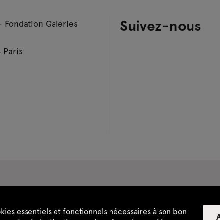
Suivez-nous
– Fondation Galeries
 Paris
pace privatisations
okies essentiels et fonctionnels nécessaires à son bon
A
ntialité
CGU / CGV
Plan du site