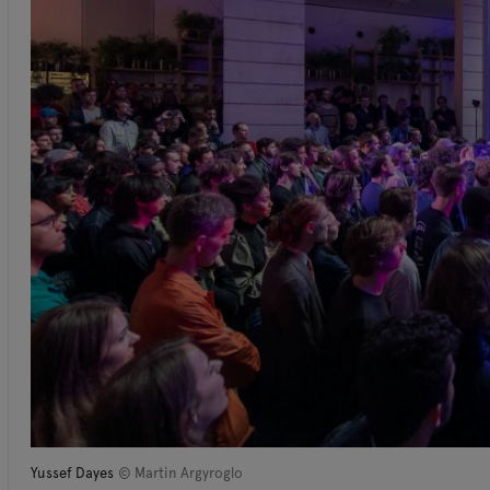
Yussef Dayes
© Martin Argyroglo