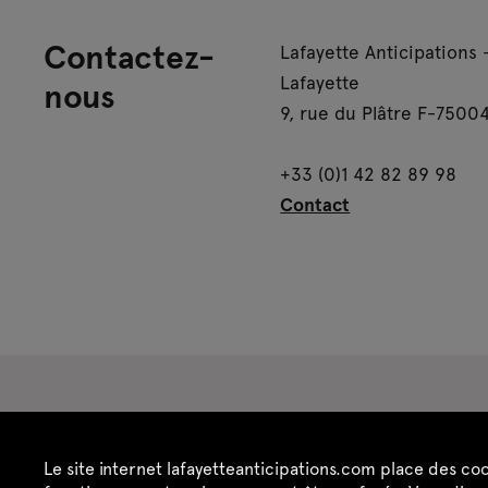
Contactez-
Lafayette Anticipations 
Lafayette
nous
9, rue du Plâtre F-75004
+33 (0)1 42 82 89 98
Contact
Espace presse
Espace enseignant·es
Es
Le site internet lafayetteanticipations.com place des co
Crédits
Mentions légales
Politique de confide