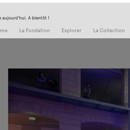
 aujourd'hui. A bientôt !
mme
La Fondation
Explorer
La Collection