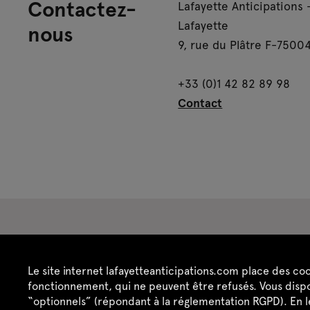
Contactez-
Lafayette Anticipations 
Lafayette
nous
9, rue du Plâtre F-75004
+33 (0)1 42 82 89 98
Contact
Espace presse
Espace enseignant·es
Es
Le site internet lafayetteanticipations.com place des co
Crédits
Mentions légales
Politique de confide
fonctionnement, qui ne peuvent être refusés. Vous dispo
“optionnels” (répondant à la réglementation RGPD). En 