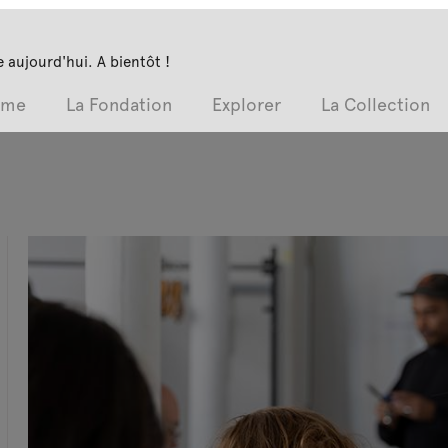
 aujourd'hui. A bientôt !
mme
La Fondation
Explorer
La Collection