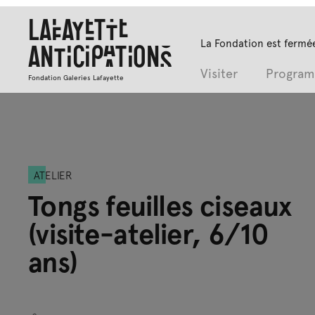
Lafayette
La Fondation est fermée
Anticipations
Visiter
Progra
Fondation Galeries Lafayette
ATELIER
Tongs feuilles ciseaux
(visite-atelier, 6/10
ans)