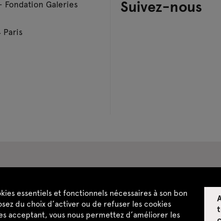
Suivez-nous
– Fondation Galeries
 Paris
pace privatisations
okies essentiels et fonctionnels nécessaires à son bon
A
ntialité
CGU / CGV
Plan du site
sez du choix d’activer ou de refuser les cookies
t
les acceptant, vous nous permettez d’améliorer les