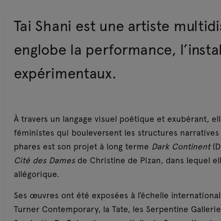
ELLC (Cas Olowoyo), Aria SL, Aga Ujma, Alice Winter,
Édition (texte) :
Laura McLean-Ferris
Tai Shani est une artiste multidi
Clarinette basse :
Alex McKenzie
Gamelan, Synthétiseurs :
Aga Ujma
englobe la performance, l’instal
Enregistré aux Super Symmetry Studios, 2026
expérimentaux.
À travers un langage visuel poétique et exubérant, e
féministes qui bouleversent les structures narratives
phares est son projet à long terme
Dark Continent
(D
Cité des Dames
de Christine de Pizan, dans lequel e
allégorique.
Ses œuvres ont été exposées à l’échelle internation
Turner Contemporary, la Tate, les Serpentine Galler