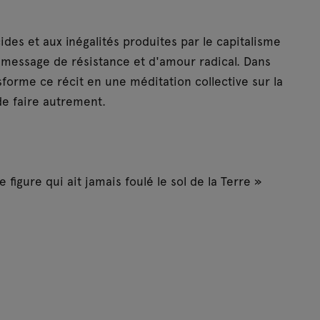
es et aux inégalités produites par le capitalisme
n message de résistance et d'amour radical. Dans
sforme ce récit en une méditation collective sur la
 de faire autrement.
figure qui ait jamais foulé le sol de la Terre »
ioloncelle)
Fran Lobo, George Lynch, Lan McArdle, Molly Moody,