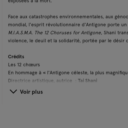
exposées à la mort.
Face aux catastrophes environnementales, aux génocid
mondial, l'esprit révolutionnaire d'Antigone porte u
M.I.A.S.M.A. The 12 Choruses for Antigone
, Shani tran
violence, le deuil et la solidarité, portée par le désir
Crédits
Les 12 chœurs
En hommage à « l'Antigone céleste, la plus magnifique 
Directrice artistique, autrice :
Tai Shani
Compositrice, arrangements, productrice :
Aga Ujma
Voir plus
Production supplémentaire :
Maxwell Sterling
Ingénieur du son :
Joseph Futak
Avec
Lucinda Chua
(violoncelle + arrangements pour v
CHŒUR :
Alice Beverley, Maïva Berthelot Ioannidis, 