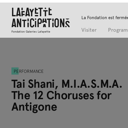
Lafayette
La Fondation est fermée
Anticipations
Visiter
Progra
Fondation Galeries Lafayette
PERFORMANCE
Tai Shani, M.I.A.S.M.A.
The 12 Choruses for
Antigone