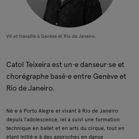
Direction technique :
Gautier Teuscher
Production :
Rabea Grand
et
Cynthia Naef
Coproduction :
Théâtre Vidy-Lausanne
Soutien à la résidence :
Espaço do tempo
Vit et travaille à Genève et Rio de Janeiro.
Soutien :
Fondation suisse des artistes interprètes
SIS
Remerciements :
Cristina Teixeira, Maikon K, Juan
Ferrari, Luana Bezerra, Fabi Barba
Catol Teixeira est un·e danseur·se et
et
Ayla Gabriela
chorégraphe basé·e entre Genève et
Rio de Janeiro.
Né·e à Porto Alegre et vivant à Rio de Janeiro
depuis l’adolescence, iel a suivi une formation
technique en ballet et en arts du cirque, tout en
étant initié·e à des approches en danse