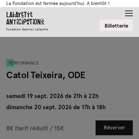
La Fondation est fermée aujourd'hui. A bientôt !
Lafayette
Anticipations
Billetterie
Fondation Galeries Lafayette
PERFORMANCE
Catol Teixeira, ODE
samedi 19 sept. 2026 de 21h à 22h
dimanche 20 sept. 2026 de 17h à 18h
Réserver
8€ (tarif réduit) / 15€