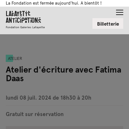
La Fondation est fermée aujourd'hui. A bientôt !
Lafayette
Anticipations
Billetterie
Fondation Galeries Lafayette
ATELIER
Atelier d'écriture avec Fatima
Daas
lundi 08 juil. 2024 de 18h30 à 20h
Gratuit sur réservation