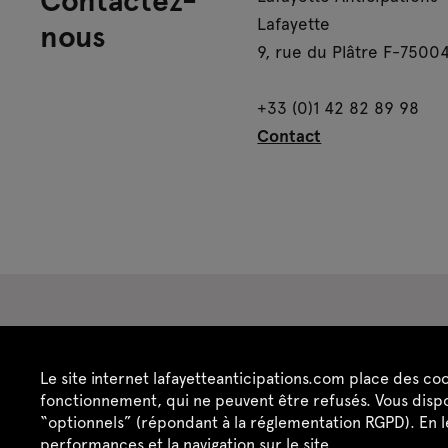
Lafayette
nous
9, rue du Plâtre F-75004
+33 (0)1 42 82 89 98
Contact
Espace presse
Espace enseignant·es
Es
Le site internet lafayetteanticipations.com place des co
Crédits
Mentions légales
Politique de confide
fonctionnement, qui ne peuvent être refusés. Vous dispo
“optionnels” (répondant à la réglementation RGPD). En 
performances et la navigation sur le site.