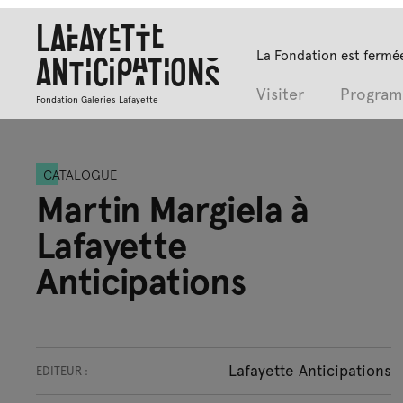
Lafayette
La Fondation est fermée
Anticipations
Visiter
Progra
Fondation Galeries Lafayette
CATALOGUE
Martin Margiela à
Lafayette
Anticipations
Lafayette Anticipations
EDITEUR :