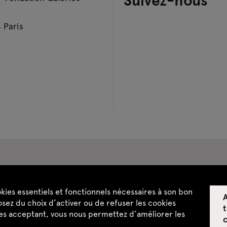
 Paris
pace privatisations
okies essentiels et fonctionnels nécessaires à son bon
A
ntialité
CGU / CGV
Plan du site
sez du choix d’activer ou de refuser les cookies
t
les acceptant, vous nous permettez d’améliorer les